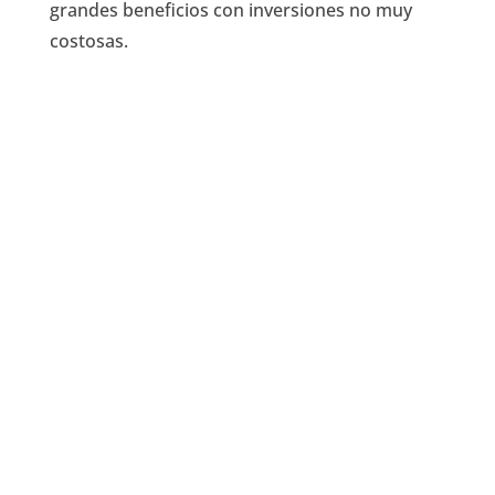
grandes beneficios con inversiones no muy
costosas.
¿Necesitas más
información?
Ponte en contacto con nosotros si
tienes cualquier duda o necesitas más
información. Te haremos un
presupuesto personalizado según las
necesidades de tu negocio.
Contacto