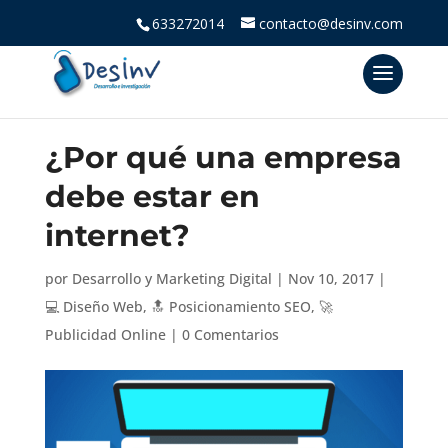
633272014
contacto@desinv.com
¿Por qué una empresa
debe estar en
internet?
por
Desarrollo y Marketing Digital
|
Nov 10, 2017
|
💻 Diseño Web
,
🔝 Posicionamiento SEO
,
🚀
Publicidad Online
|
0 Comentarios